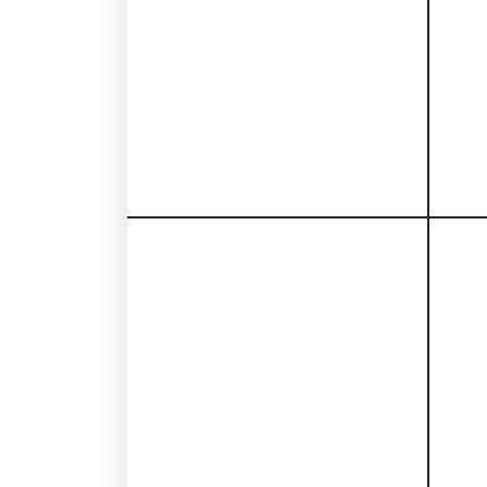
✓ verfügbar