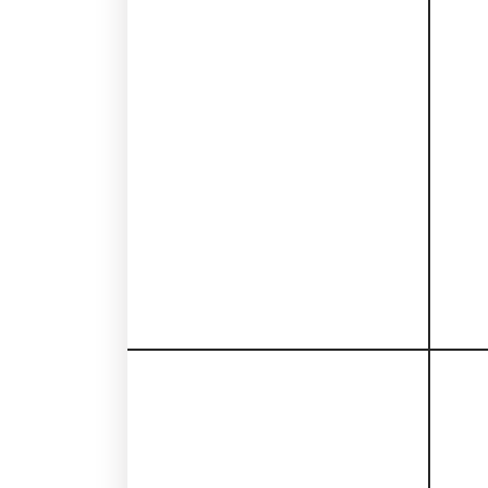
✓ verfügbar