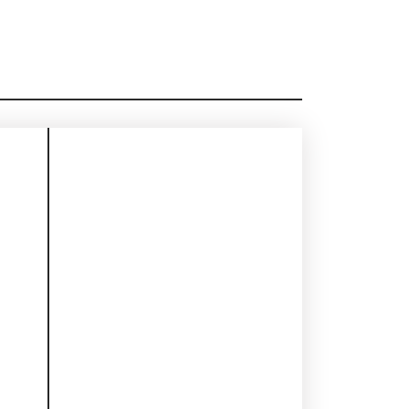
Ich habe die
Datenschutzbestimmungen
lesen und stimme diesen zu.