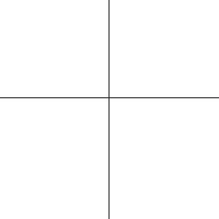
✓ verfügbar
✓ verfügbar