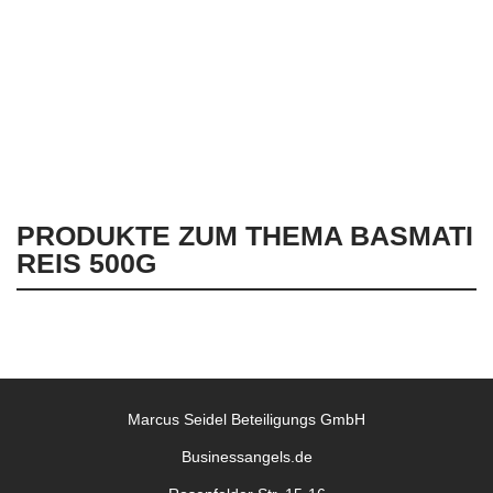
Ich habe die
Datenschutzbestimmungen
gelesen und
stimme diesen zu.
PRODUKTE ZUM THEMA BASMATI
REIS 500G
Marcus Seidel Beteiligungs GmbH
Businessangels.de