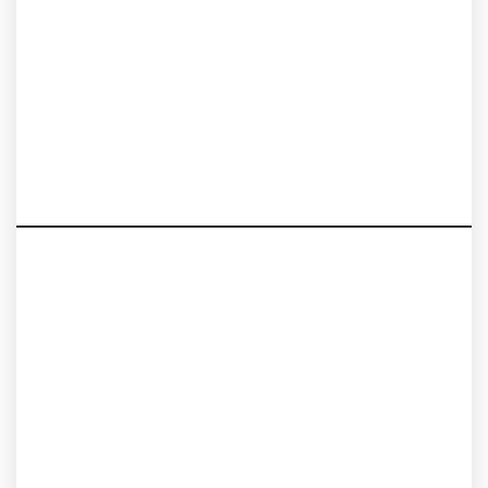
Derzeit nicht verfügbar