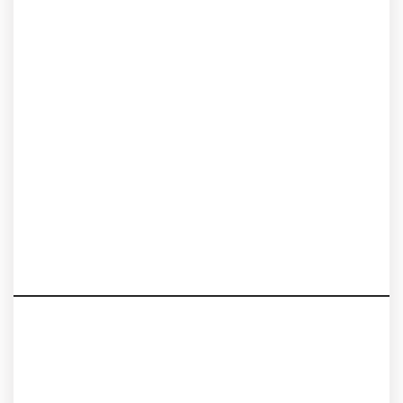
✓ verfügbar