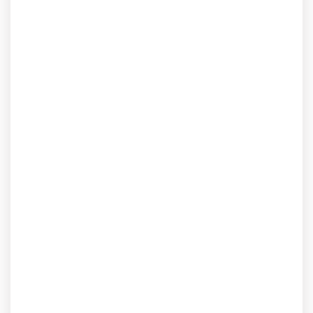
✓ verfügbar