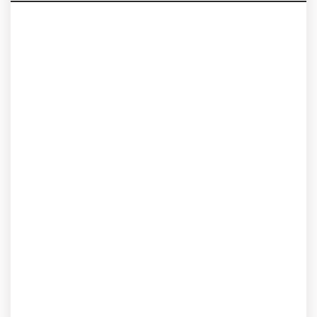
✓ verfügbar