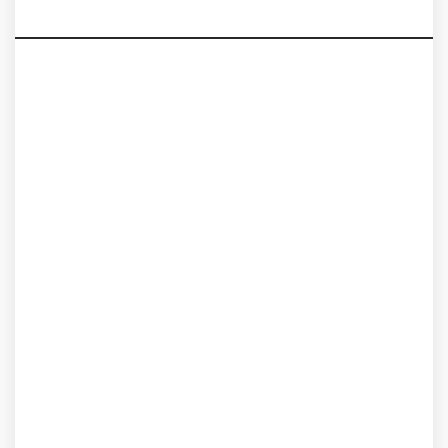
✓ verfügbar