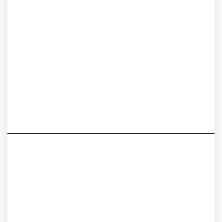
✓ verfügbar