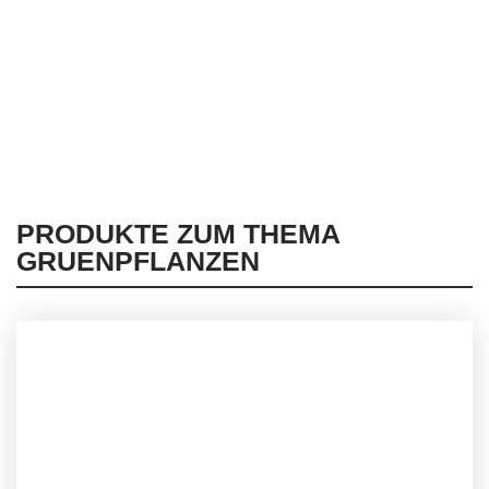
Ich habe die
Datenschutzbestimmungen
gelesen und
stimme diesen zu.
PRODUKTE ZUM THEMA
GRUENPFLANZEN