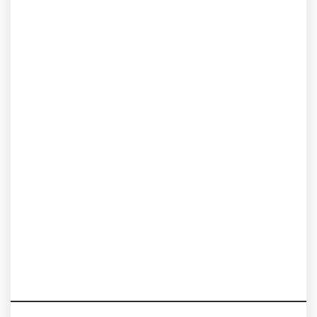
✓ verfügbar