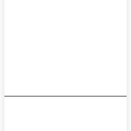
✓ verfügbar