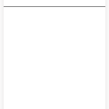
✓ verfügbar