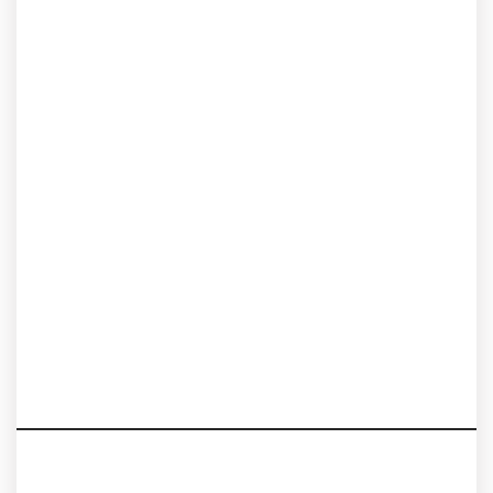
✓ verfügbar