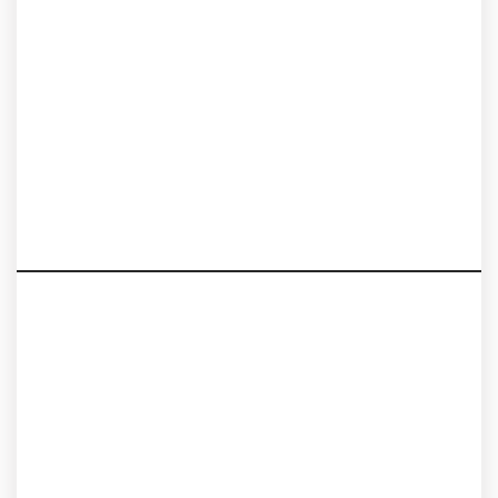
Derzeit nicht verfügbar