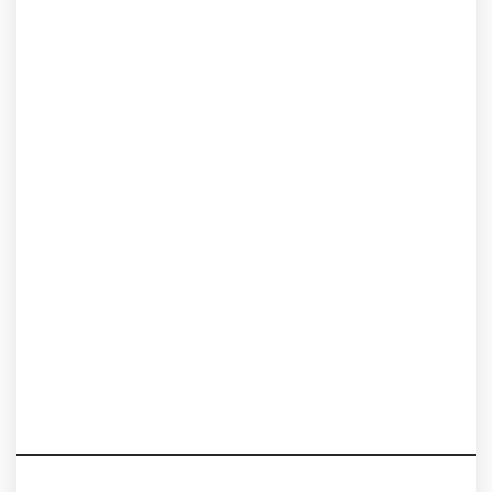
Derzeit nicht verfügbar