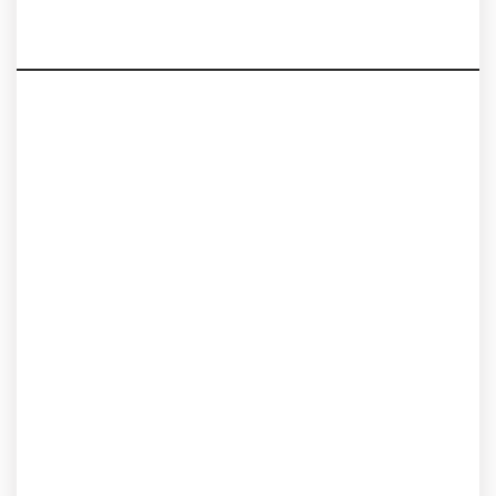
✓ verfügbar