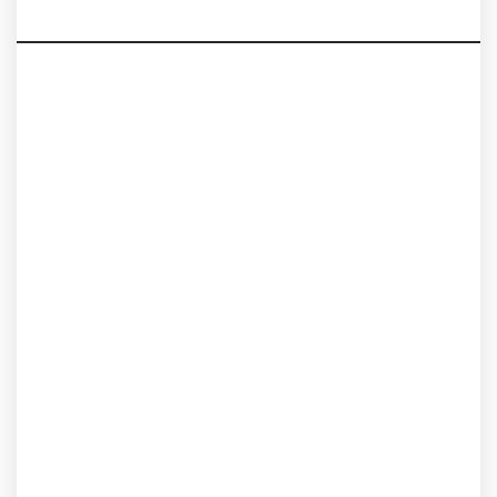
Derzeit nicht verfügbar