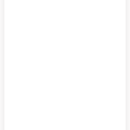
✓ verfügbar