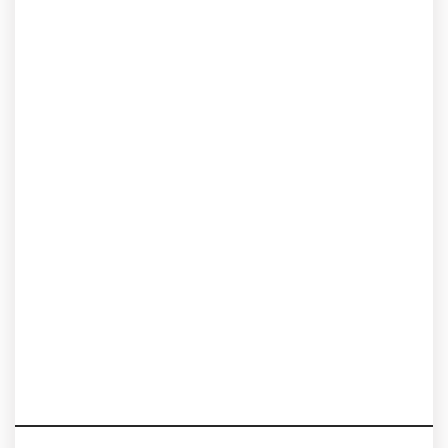
Derzeit nicht verfügbar