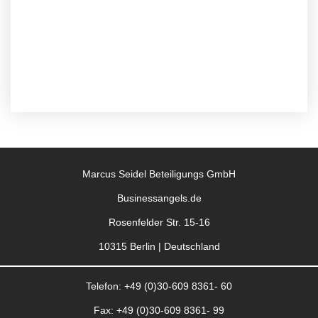
✓ verfügbar
Marcus Seidel Beteiligungs GmbH
Businessangels.de
Rosenfelder Str. 15-16
10315 Berlin | Deutschland
Telefon:
+49 (0)30-609 8361- 60
Fax: +49 (0)30-609 8361- 99