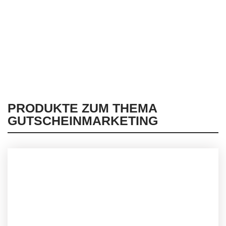
Ich habe die
Datenschutzbestimmungen
gelesen und
stimme diesen zu.
PRODUKTE ZUM THEMA
GUTSCHEINMARKETING