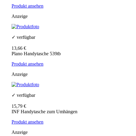
Produkt ansehen
Anzeige
✓ verfügbar
13,66 €
Plano Handytasche 539tb
Produkt ansehen
Anzeige
✓ verfügbar
15,79 €
INF Handytasche zum Umhängen
Produkt ansehen
Anzeige