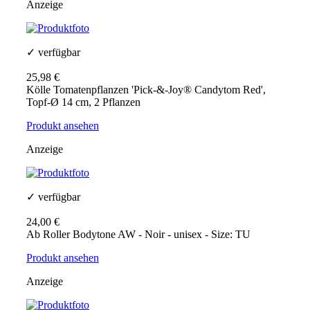
Anzeige
✓ verfügbar
25,98 €
Kölle Tomatenpflanzen 'Pick-&-Joy® Candytom Red',
Topf-Ø 14 cm, 2 Pflanzen
Produkt ansehen
Anzeige
✓ verfügbar
24,00 €
Ab Roller Bodytone AW - Noir - unisex - Size: TU
Produkt ansehen
Anzeige