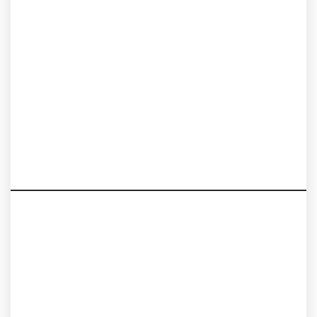
Derzeit nicht verfügbar