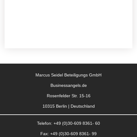
Derzeit nicht verfügbar
Marcus Seidel Beteiligungs GmbH
Businessangels.de
Rosenfelder Str. 15-16
10315 Berlin | Deutschland
Telefon:
+49 (0)30-609 8361- 60
Fax: +49 (0)30-609 8361- 99