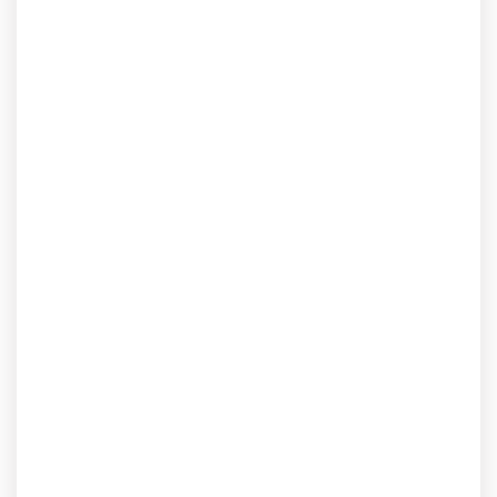
Derzeit nicht verfügbar