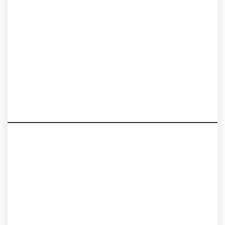
✓ verfügbar