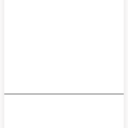
✓ verfügbar