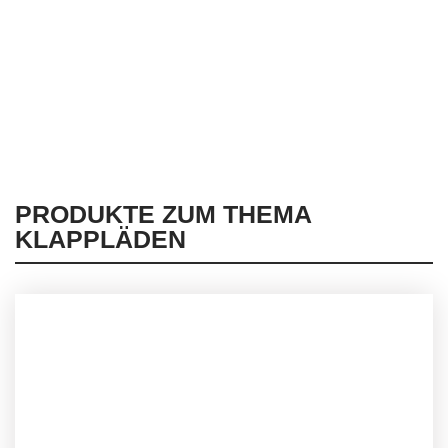
Ich habe die
Datenschutzbestimmungen
gelesen und
stimme diesen zu.
PRODUKTE ZUM THEMA
KLAPPLÄDEN