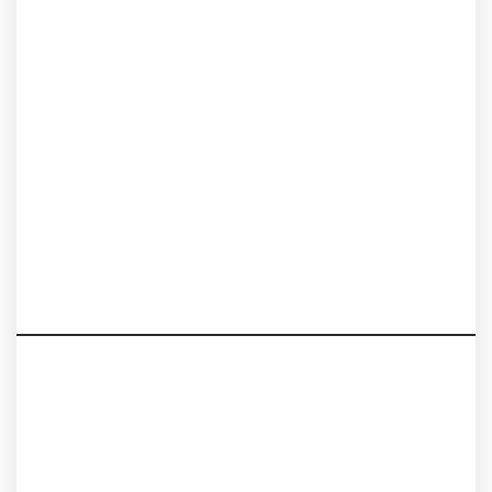
✓ verfügbar