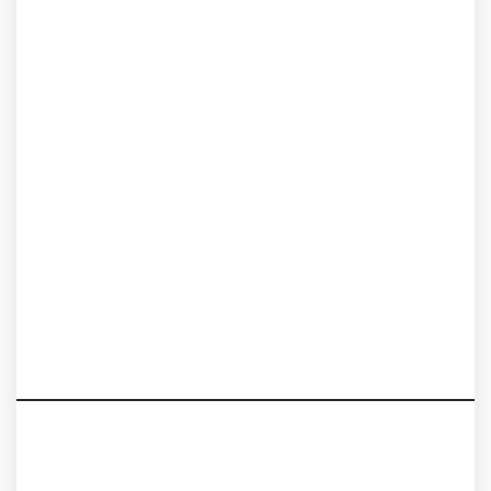
Derzeit nicht verfügbar