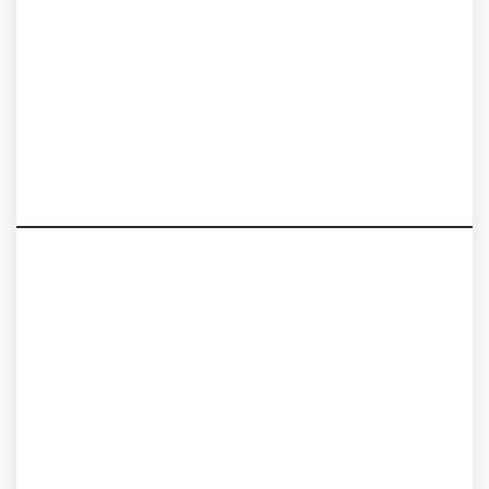
✓ verfügbar