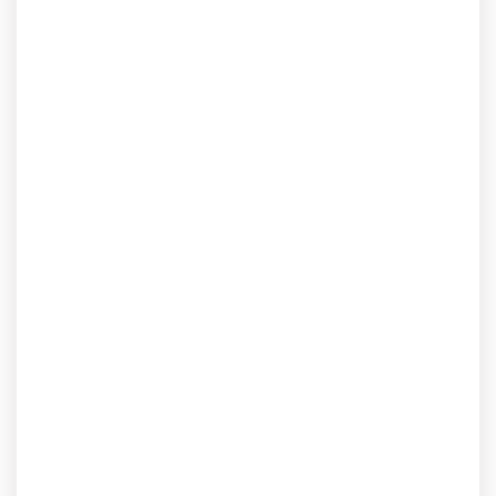
✓ verfügbar