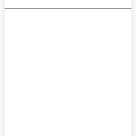
✓ verfügbar