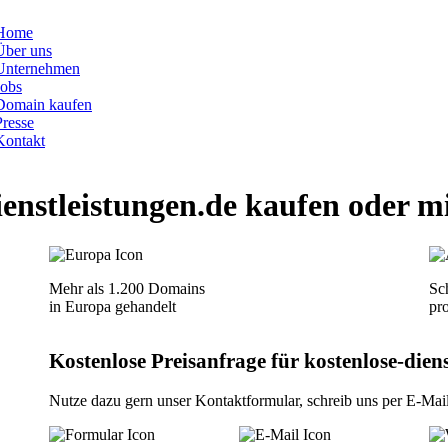
Home
Über uns
Unternehmen
Jobs
Domain kaufen
Presse
Kontakt
ienstleistungen.de
kaufen oder m
Mehr als 1.200 Domains
Sch
in Europa gehandelt
pr
Kostenlose Preisanfrage für kostenlose-diens
Nutze dazu gern unser
Kontaktformular
, schreib uns per
E-Mai