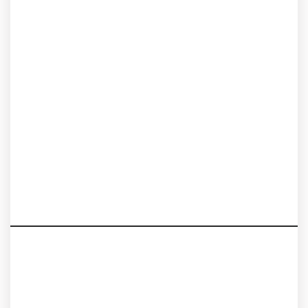
✓ verfügbar