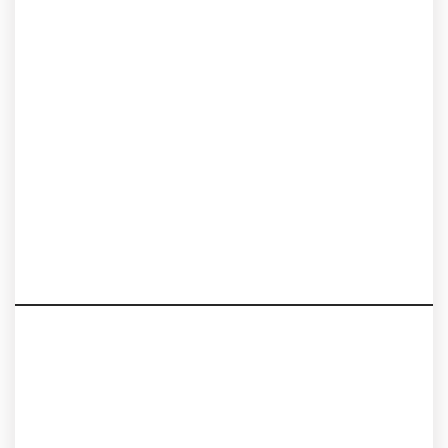
✓ verfügbar