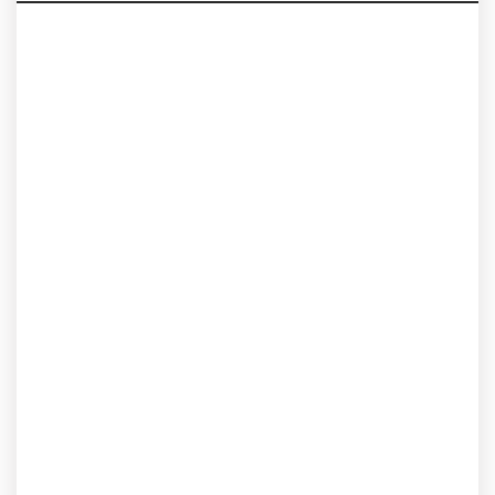
✓ verfügbar