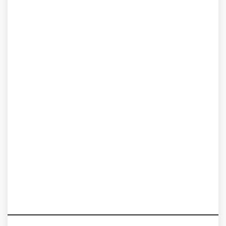
✓ verfügbar