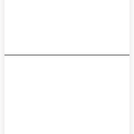
✓ verfügbar