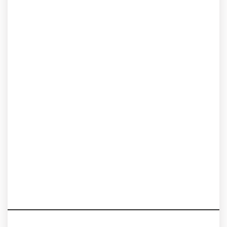
✓ verfügbar