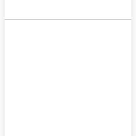
✓ verfügbar