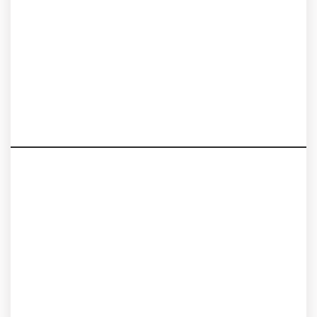
✓ verfügbar