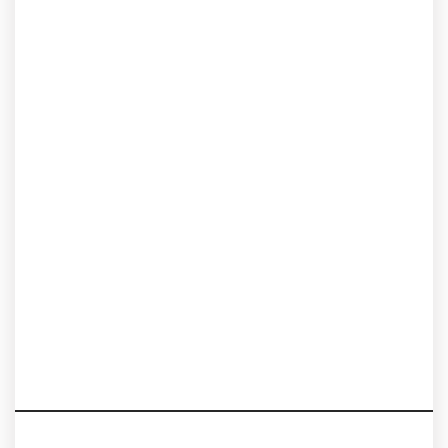
Derzeit nicht verfügbar