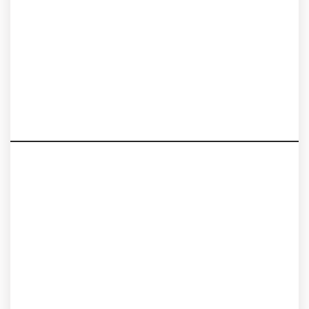
✓ verfügbar