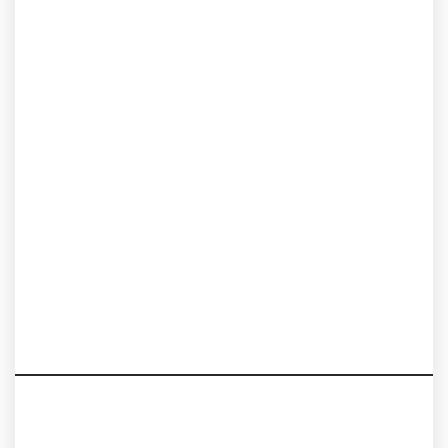
✓ verfügbar