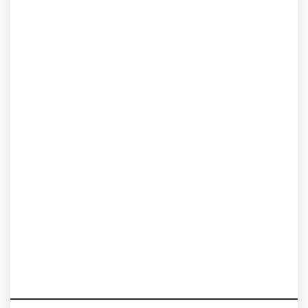
✓ verfügbar