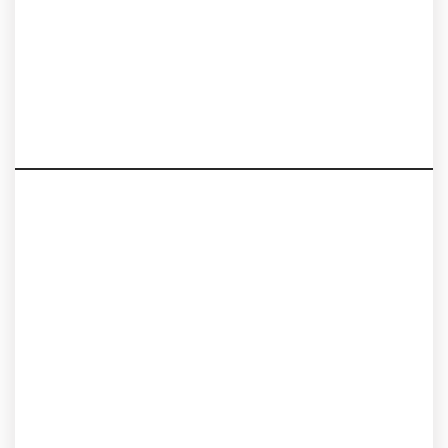
Derzeit nicht verfügbar