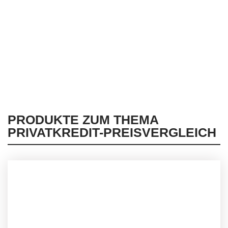
Ich habe die
Datenschutzbestimmungen
gelesen und
stimme diesen zu.
PRODUKTE ZUM THEMA
PRIVATKREDIT-PREISVERGLEICH