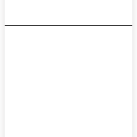
✓ verfügbar