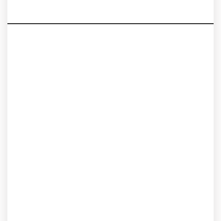
Derzeit nicht verfügbar