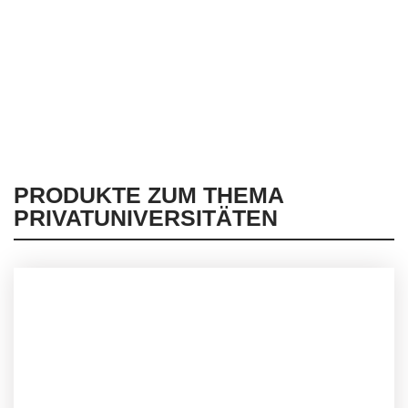
Ich habe die
Datenschutzbestimmungen
gelesen und
stimme diesen zu.
PRODUKTE ZUM THEMA
PRIVATUNIVERSITÄTEN