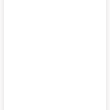
✓ verfügbar