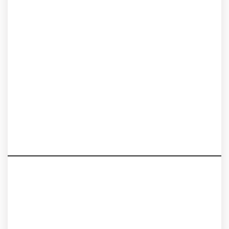
✓ verfügbar