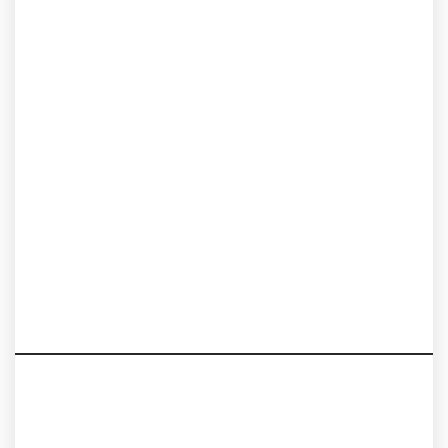
Derzeit nicht verfügbar