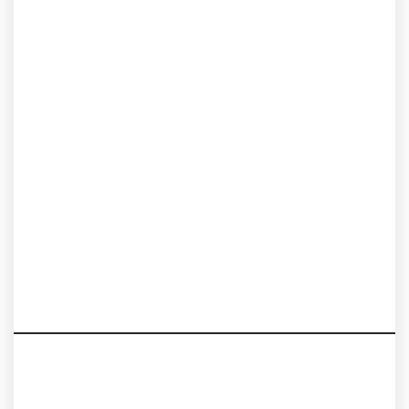
✓ verfügbar