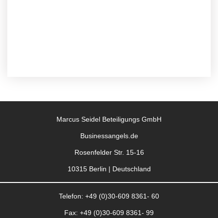
✓ verfügbar
Marcus Seidel Beteiligungs GmbH
Businessangels.de
Rosenfelder Str. 15-16
10315 Berlin | Deutschland
Telefon:
+49 (0)30-609 8361- 60
Fax: +49 (0)30-609 8361- 99