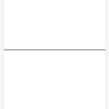
✓ verfügbar