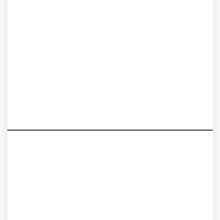
✓ verfügbar