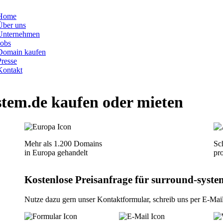
Home
Über uns
Unternehmen
Jobs
Domain kaufen
Presse
Kontakt
stem.de
kaufen oder mieten
Mehr als 1.200 Domains
Sch
in Europa gehandelt
pr
Kostenlose Preisanfrage für surround-system
Nutze dazu gern unser
Kontaktformular
, schreib uns per
E-Mai