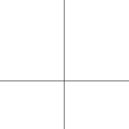
✓ verfügbar
✓ verfügbar