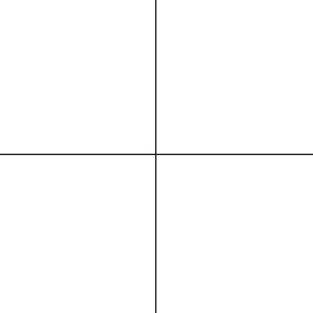
✓ verfügbar
✓ verfügbar