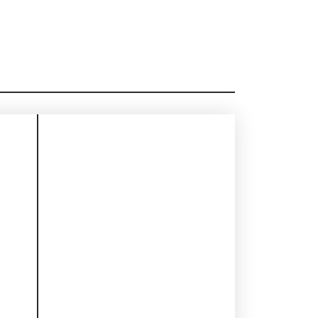
Ich habe die
Datenschutzbestimmungen
lesen und stimme diesen zu.