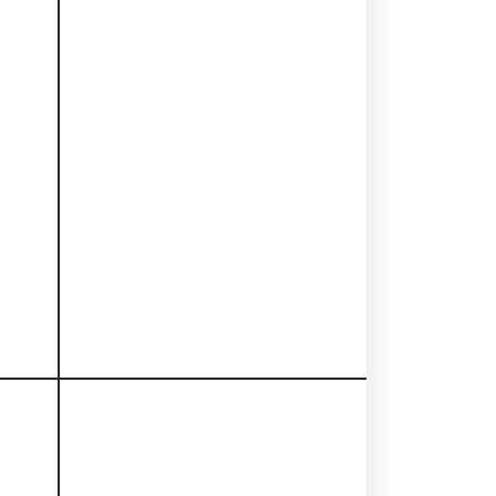
✓ verfügbar