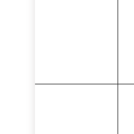
✓ verfügbar