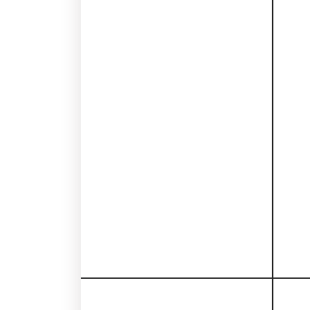
✓ verfügbar