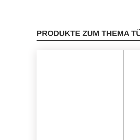
PRODUKTE ZUM THEMA 