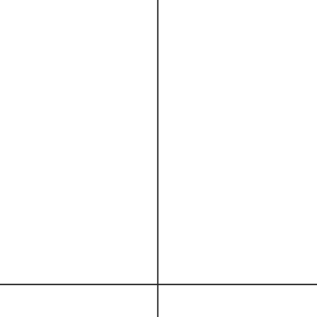
✓ verfügbar
✓ verfügbar