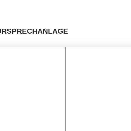
ge
TÜRSPRECHANLAGE