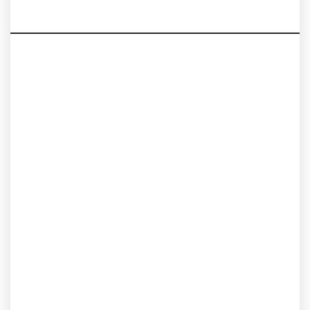
✓ verfügbar