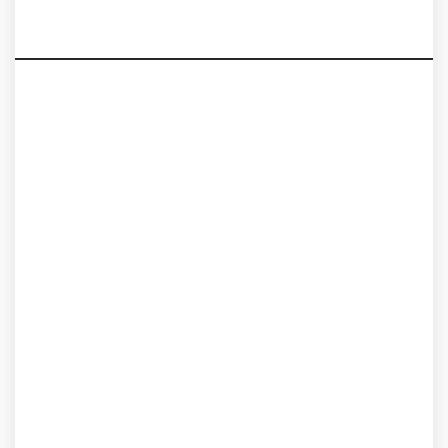
✓ verfügbar