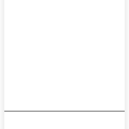
✓ verfügbar