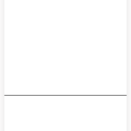
Derzeit nicht verfügbar