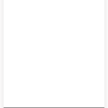
✓ verfügbar